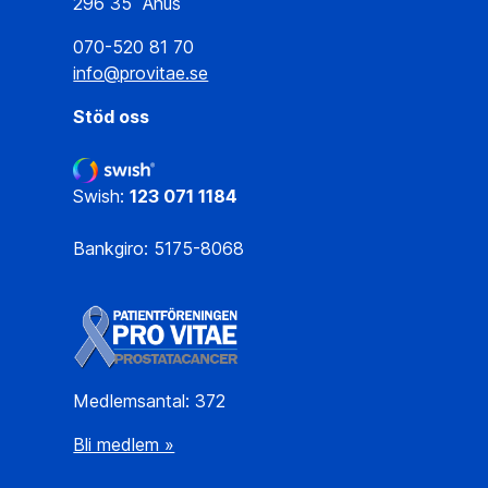
296 35 Åhus
070-520 81 70
info@provitae.se
Stöd oss
Swish:
123 071 1184
Bankgiro: 5175-8068
Medlemsantal: 372
Bli medlem »