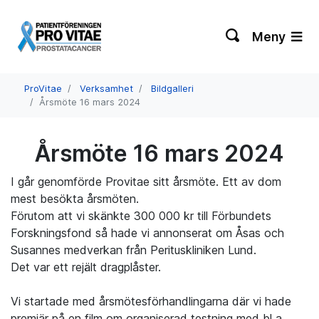
Meny
ProVitae
Verksamhet
Bildgalleri
Årsmöte 16 mars 2024
Årsmöte 16 mars 2024
I går genomförde Provitae sitt årsmöte. Ett av dom
mest besökta årsmöten.
Förutom att vi skänkte 300 000 kr till Förbundets
Forskningsfond så hade vi annonserat
om Åsas och
Susannes medverkan från Perituskliniken Lund.
Det var ett rejält dragplåster.
Vi startade med årsmötesförhandlingarna där vi hade
premiär på en film om organiserad testning med bl a