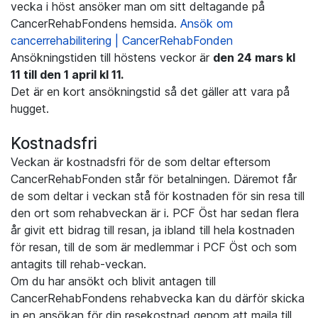
vecka i höst ansöker man om sitt deltagande på
CancerRehabFondens hemsida.
Ansök om
cancerrehabilitering | CancerRehabFonden
Ansökningstiden till höstens veckor är
den 24 mars kl
11 till den 1 april kl 11.
Det är en kort ansökningstid så det gäller att vara på
hugget.
Kostnadsfri
Veckan är kostnadsfri för de som deltar eftersom
CancerRehabFonden står för betalningen. Däremot får
de som deltar i veckan stå för kostnaden för sin resa till
den ort som rehabveckan är i. PCF Öst har sedan flera
år givit ett bidrag till resan, ja ibland till hela kostnaden
för resan, till de som är medlemmar i PCF Öst och som
antagits till rehab-veckan.
Om du har ansökt och blivit antagen till
CancerRehabFondens rehabvecka kan du därför skicka
in en ansökan för din resekostnad genom att maila till