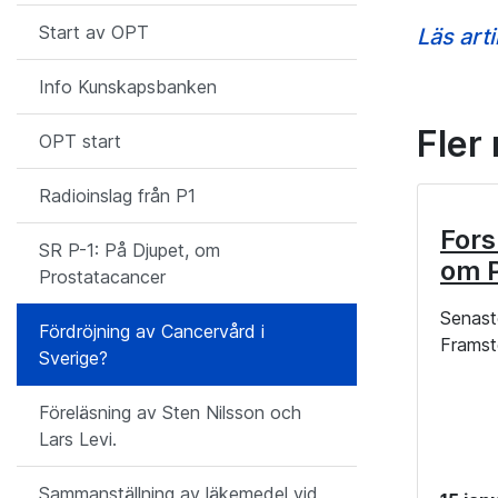
Start av OPT
Läs art
Info Kunskapsbanken
Fler
OPT start
Radioinslag från P1
Fors
SR P-1: På Djupet, om
om 
Prostatacancer
Senaste
Fördröjning av Cancervård i
Framst
Sverige?
Föreläsning av Sten Nilsson och
Lars Levi.
Sammanställning av läkemedel vid