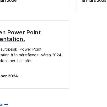
uari 2026
15 mars 2025
en Power Point
entation.
 europeisk Power Point
tation från närstående våren 2024;
addas ner. Läs här:
ober 2024
ter