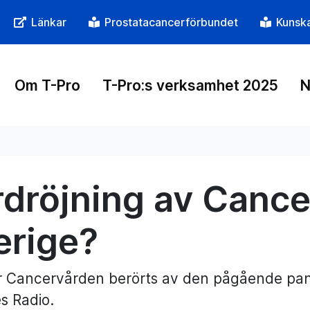
Länkar
Prostatacancerförbundet
Kunsk
Om T-Pro
T-Pro:s verksamhet 2025
N
rdröjning av Cance
erige?
r Cancervården berörts av den pågående pan
s Radio.