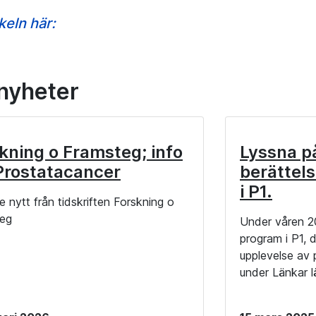
ikeln här:
 nyheter
kning o Framsteg; info
Lyssna p
Prostatacancer
berättel
i P1.
 nytt från tidskriften Forskning o
eg
Under våren 2
program i P1, 
upplevelse av 
under Länkar l