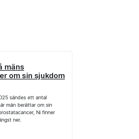
å mäns
ser om sin sjukdom
025 sändes ett antal
där män berättar om sin
prostatacancer, Ni finner
ängst ner.