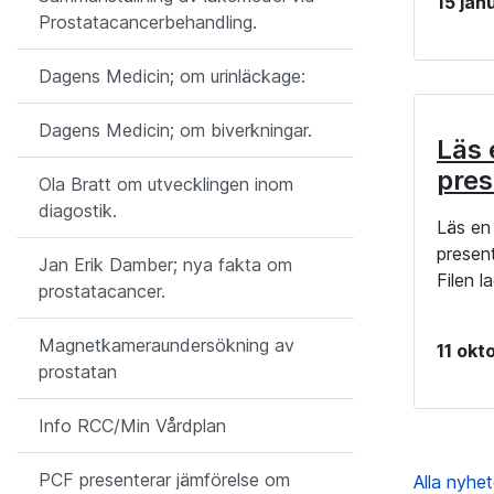
15 jan
Prostatacancerbehandling.
Dagens Medicin; om urinläckage:
Dagens Medicin; om biverkningar.
Läs 
pres
Ola Bratt om utvecklingen inom
diagostik.
Läs en
presen
Jan Erik Damber; nya fakta om
Filen l
prostatacancer.
Magnetkameraundersökning av
11 okt
prostatan
Info RCC/Min Vårdplan
PCF presenterar jämförelse om
Alla nyhe