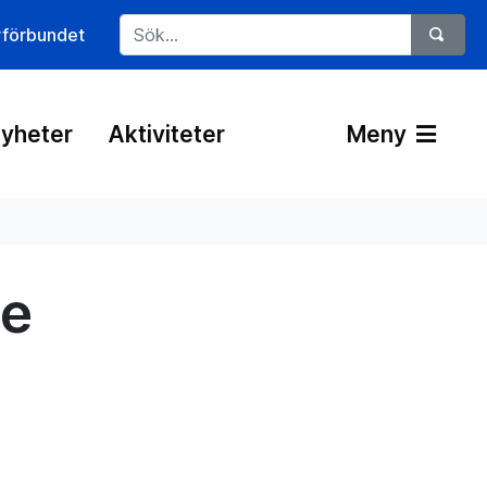
rförbundet
yheter
Aktiviteter
Meny
ge