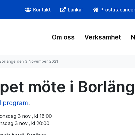
Kontakt
Länkar
Prostatacance
Om oss
Verksamhet
N
 Borlänge den 3 November 2021
pet möte i Borlän
ll program
.
onsdag 3 nov., kl 18:00
nsdag 3 nov., kl 20:00