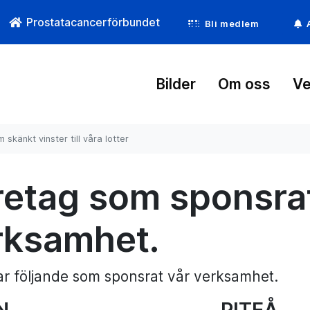
Prostatacancerförbundet
Bli medlem
Bilder
Om oss
Ve
 skänkt vinster till våra lotter
retag som sponsrat
rksamhet.
ar följande som sponsrat vår verksamhet.
N
PITEÅ