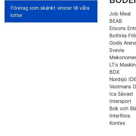
Företag som skänkt vinster till våra
Job Meal
lotter
BEAB
Erixons Ent
Bothnia Frit
Godis Aren
Svevia
Mekonome
LT:s Maskin
BDX
Nordsjö ID
Vestmans D
Ica Sävast
Intersport
Bok och Bl
Interflora
Kontex