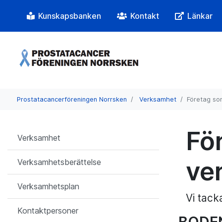
Kunskapsbanken
Kontakt
Länkar
Prostatacancerföreningen Norrsken
Verksamhet
Företag som
Fö
Verksamhet
ve
Verksamhetsberättelse
Verksamhetsplan
Vi tack
Kontaktpersoner
BODE