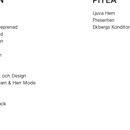
Ljuva Hem
Presenten
reprenad
Ekbergs Konditor
id
an
n
E och Design
am & Herr Mode
äck