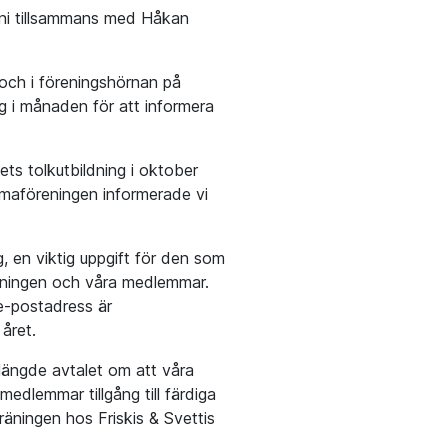
uni tillsammans med Håkan
 och i föreningshörnan på
g i månaden för att informera
ts tolkutbildning i oktober
maföreningen informerade vi
g, en viktig uppgift för den som
eningen och våra medlemmar.
e-postadress är
året.
örlängde avtalet om att våra
medlemmar tillgång till färdiga
äningen hos Friskis & Svettis