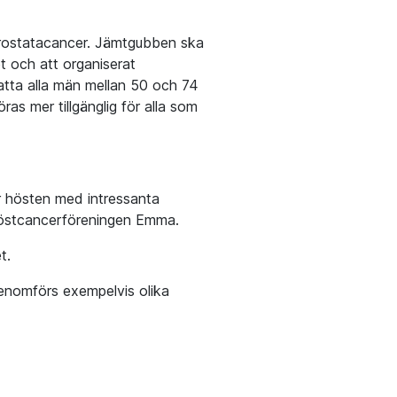
prostatacancer. Jämtgubben ska
et och att organiserat
fatta alla män mellan 50 och 74
ras mer tillgänglig för alla som
r hösten med intressanta
röstcancerföreningen Emma.
t.
enomförs exempelvis olika
.