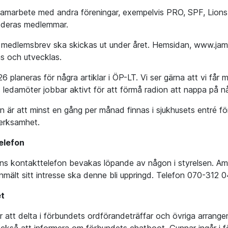
samarbete med andra föreningar, exempelvis PRO, SPF, Lions,
 deras medlemmar.
 medlemsbrev ska skickas ut under året. Hemsidan, www.ja
s och utvecklas.
 planeras för några artiklar i ÖP-LT. Vi ser gärna att vi får 
s ledamöter jobbar aktivt för att förmå radion att nappa på 
n är att minst en gång per månad finnas i sjukhusets entré 
erksamhet.
elefon
ns kontakttelefon bevakas löpande av någon i styrelsen. Amb
mält sitt intresse ska denne bli uppringd. Telefon 070-312 0
t
 att delta i förbundets ordförandeträffar och övriga arrange