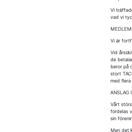
Vi träffad
vad vi ty
MEDLEM
Vi är for
Vid årssk
de betala
beror på 
stort TACK
med flera
ANSLAG 
Vårt stör
fördelas 
sin föreni
Men det k