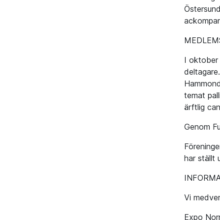
Östersund
ackompanj
MEDLEMS
I oktobe
deltagare
Hammond o
temat pal
ärftlig c
Genom Funk
Föreninge
har ställ
INFORM
Vi medver
Expo Norr