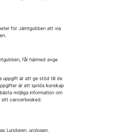
gheter för Jämtgubben att via
en.
ämtgubben, får härmed avge
ppgift är att ge stöd till de
ppgifter är att sprida kunskap
bästa möjliga information om
ven efter sitt cancerbesked.
eas Lundgren, urologen,