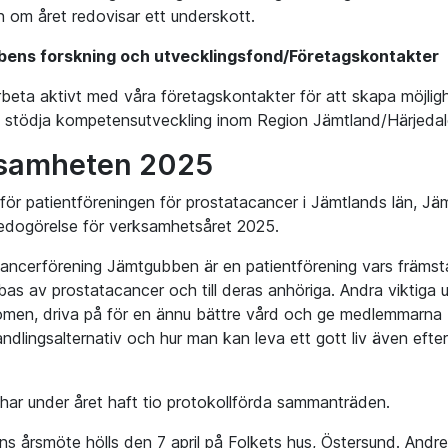
n om året redovisar ett underskott.
ens forskning och utvecklingsfond/Företagskontakter
arbeta aktivt med våra företagskontakter för att skapa möjli
 stödja kompetensutveckling inom Region Jämtland/Härjedal
samheten 2025
 för patientföreningen för prostatacancer i Jämtlands län, J
redogörelse för verksamhetsåret 2025.
ancerförening Jämtgubben är en patientförening vars främsta u
as av prostatacancer och till deras anhöriga. Andra viktiga u
men, driva på för en ännu bättre vård och ge medlemmarna 
handlingsalternativ och hur man kan leva ett gott liv ä
 har under året haft tio protokollförda sammanträden.
ns årsmöte hölls den 7 april på Folkets hus, Östersund. Andr