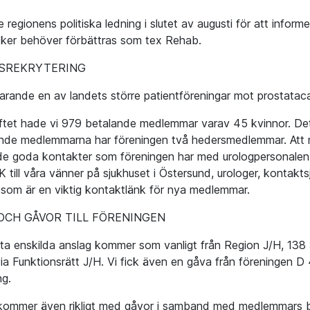
e regionens politiska ledning i slutet av augusti för att inf
cker behöver förbättras som tex Rehab.
SREKRYTERING
tfarande en av landets större patientföreningar mot prostatac
iftet hade vi 979 betalande medlemmar varav 45 kvinnor. Det
nde medlemmarna har föreningen två hedersmedlemmar. Att m
de goda kontakter som föreningen har med urologpersonalen 
 till våra vänner på sjukhuset i Östersund, urologer, kontakt
 som är en viktig kontaktlänk för nya medlemmar.
OCH GÅVOR TILL FÖRENINGEN
sta enskilda anslag kommer som vanligt från Region J/H, 138
via Funktionsrätt J/H. Vi fick även en gåva från föreningen D
ng.
ommer även rikligt med gåvor i samband med medlemmars b