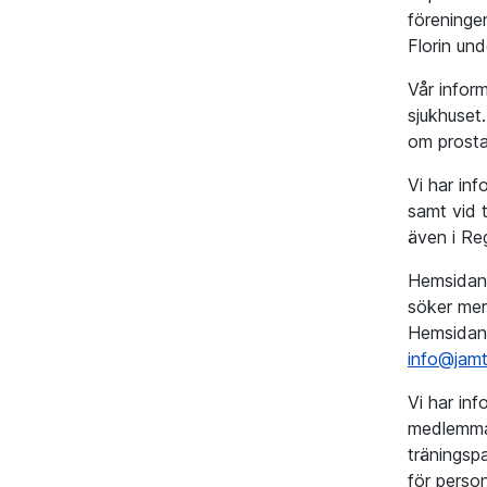
föreninge
Florin un
Vår infor
sjukhuset
om prosta
Vi har in
samt vid 
även i Re
Hemsidan
söker mer
Hemsidan 
info@jam
Vi har inf
medlemmar 
träningsp
för person