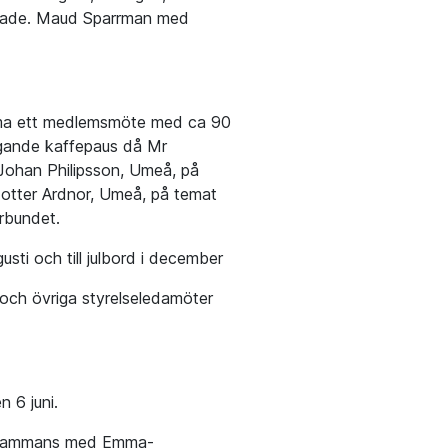
rkade. Maud Sparrman med
mma ett medlemsmöte med ca 90
ggande kaffepaus då Mr
Johan Philipsson, Umeå, på
sdotter Ardnor, Umeå, på temat
rbundet.
sti och till julbord i december
 och övriga styrelseledamöter
 6 juni.
illsammans med Emma-