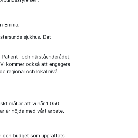
örbundsstyrelsen.
gen Emma.
stersunds sjukhus. Det
 Patient- och närståenderådet,
. Vi kommer också att engagera
de regional och lokal nivå
iskt mål är att vi når 1 050
mar är nöjda med vårt arbete.
ir den budget som upprättats