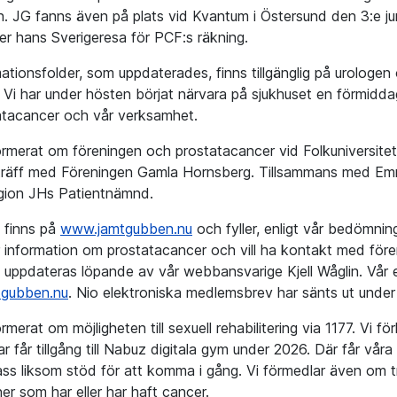
n. JG fanns även på plats vid Kvantum i Östersund den 3:e j
der hans Sverigeresa för PCF:s räkning.
mationsfolder, som uppdaterades, finns tillgänglig på urologen
. Vi har under hösten börjat närvara på sjukhuset en förmidda
tacancer och vår verksamhet.
formerat om föreningen och prostatacancer vid Folkuniversitete
träff med Föreningen Gamla Hornsberg. Tillsammans med Em
gion JHs Patientnämnd.
 finns på
www.jamtgubben.nu
och fyller, enligt vår bedömnin
 information om prostatacancer och vill ha kontakt med för
uppdateras löpande av vår webbansvarige Kjell Wåglin. Vår 
tgubben.nu
. Nio elektroniska medlemsbrev har sänts ut under 
ormerat om möjligheten till sexuell rehabilitering via 1177. Vi f
får tillgång till Nabuz digitala gym under 2026. Där får våra 
ass liksom stöd för att komma i gång. Vi förmedlar även om tr
er som har eller har haft cancer.