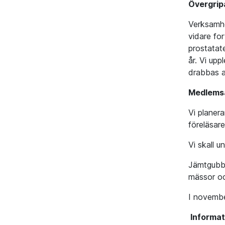
Övergrip
Verksamhe
vidare for
prostatat
år. Vi upp
drabbas a
Medlemsa
Vi planer
föreläsar
Vi skall u
Jämtgubbe
mässor oc
I novembe
Informa