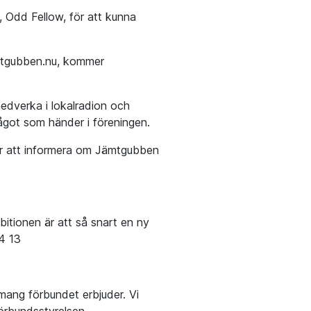
 Odd Fellow, för att kunna
mtgubben.nu, kommer
medverka i lokalradion och
något som händer i föreningen.
för att informera om Jämtgubben
itionen är att så snart en ny
4 13
mang förbundet erbjuder. Vi