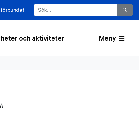
rförbundet
heter och aktiviteter
Meny
h