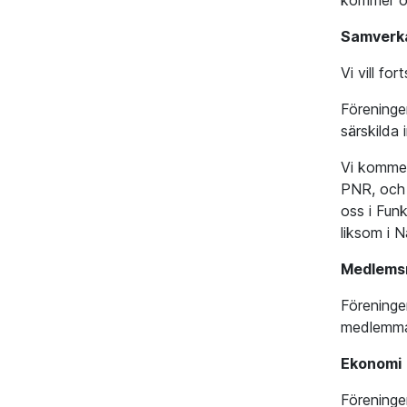
kommer oc
Samverk
Vi vill f
Föreninge
särskilda
Vi kommer
PNR, och 
oss i Fun
liksom i N
Medlemsr
Föreningen
medlemmar 
Ekonomi
Föreninge