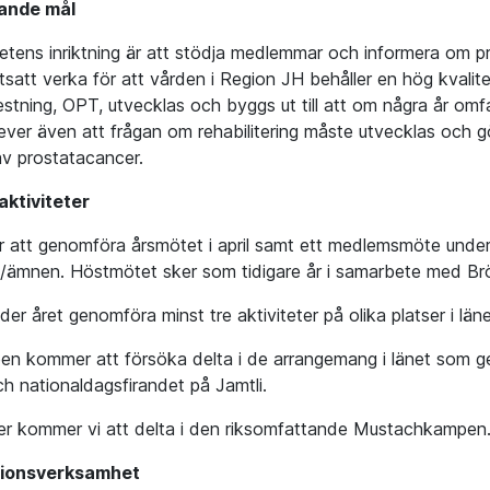
ande mål
tens inriktning är att stödja medlemmar och informera om 
tsatt verka för att vården i Region JH behåller en hög kvalit
estning, OPT, utvecklas och byggs ut till att om några år om
lever även att frågan om rehabilitering måste utvecklas och gö
v prostatacancer.
ktiviteter
ar att genomföra årsmötet i april samt ett medlemsmöte unde
e/ämnen. Höstmötet sker som tidigare år i samarbete med B
nder året genomföra minst tre aktiviteter på olika platser i läne
n kommer att försöka delta i de arrangemang i länet som g
h nationaldagsfirandet på Jamtli.
r kommer vi att delta i den riksomfattande Mustachkampen
tionsverksamhet