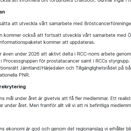
kså att informera om förbundets chatboot. Gunnar ingår i f
an
ortsätta att utveckla vårt samarbete med Bröstcancerförenin
n kommer också att fortsatt utveckla vårt samarbete med Ö
 informationspaketet kommer att uppdateras.
 även under 2026 att aktivt delta i RCC-norrs arbete genom
i Processgruppen för prostatacancer samt i RCCs styrgrupp
ktionsrätt Jämtland/Härjedalen och Tillgänglighetsrådet på bå
ationella PNR.
ekrytering
s mål under året är givetvis att få fler medlemmar. Ett realist
under året. Men framför allt vill vi att ni befintliga medlem
ns ekonomi är god och genom det regionanslag vi erhåller bl