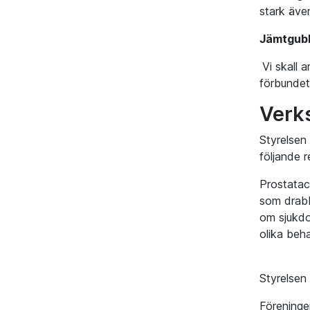
stark äve
Jämtgubb
Vi skall 
förbundet
Verk
Styrelsen
följande 
Prostatac
som drabb
om sjukdo
olika be
Styrelsen
Föreninge