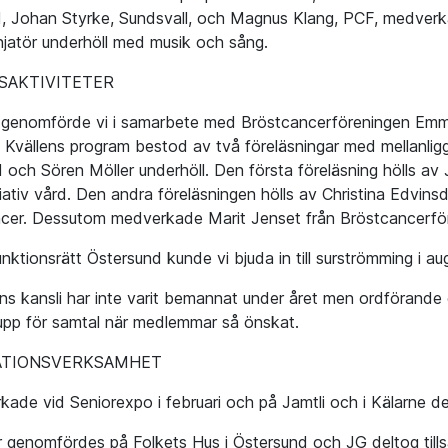
, Johan Styrke, Sundsvall, och Magnus Klang, PCF, medve
atör underhöll med musik och sång.
AKTIVITETER
r genomförde vi i samarbete med Bröstcancerföreningen E
. Kvällens program bestod av två föreläsningar med mellanli
ch Sören Möller underhöll. Den första föreläsning hölls av 
liativ vård. Den andra föreläsningen hölls av Christina Edvin
ancer. Dessutom medverkade Marit Jenset från Bröstcancerfö
tionsrätt Östersund kunde vi bjuda in till surströmming i augu
ns kansli har inte varit bemannat under året men ordförande
t upp för samtal när medlemmar så önskat.
ATIONSVERKSAMHET
kade vid Seniorexpo i februari och på Jamtli och i Kälarne den
 genomfördes på Folkets Hus i Östersund och JG deltog t