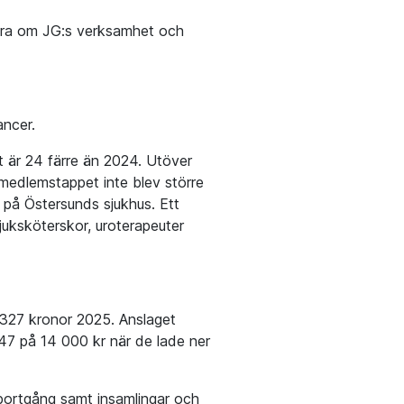
ormera om JG:s verksamhet och
ancer.
 är 24 färre än 2024. Utöver
edlemstappet inte blev större
på Östersunds sjukhus. Ett
sjuksköterskor, uroterapeuter
 327 kronor 2025. Anslaget
 47 på 14 000 kr när de lade ner
ortgång samt insamlingar och