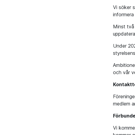
Vi söker 
informera
Minst två
uppdatera
Under 2026
styrelsen
Ambitione
och vår v
Kontaktt
Föreninge
medlem an
Förbunde
Vi kommer