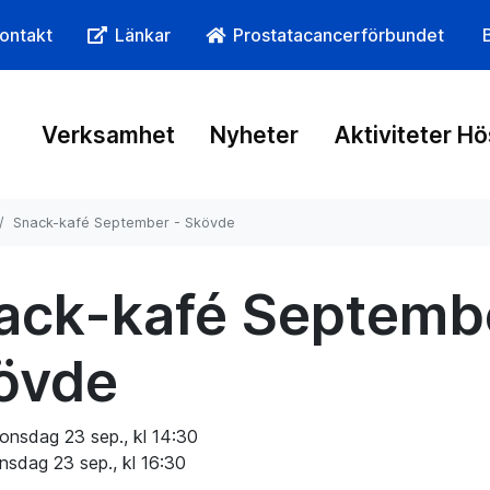
ontakt
Länkar
Prostatacancerförbundet
Verksamhet
Nyheter
Aktiviteter H
Snack-kafé September - Skövde
ack-kafé Septemb
övde
onsdag 23 sep., kl 14:30
nsdag 23 sep., kl 16:30