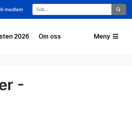
Bli medlem
östen 2026
Om oss
Meny
er -