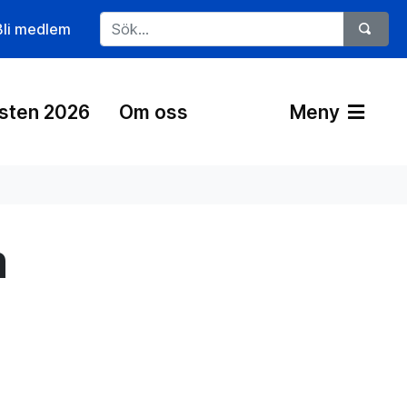
Bli medlem
östen 2026
Om oss
Meny
m