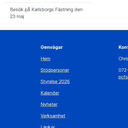
Besök på Karlsborgs Fästning den
23 maj
Genvägar
Kon
Hem
Chri
Stödpersoner
072
pcf
Styrelse 2026
Kalender
Nyheter
Verksamhet
Länkar