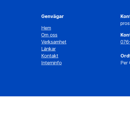
Genvägar
Kont
pros
Hem
Om oss
Kont
Verksamhet
076
Länkar
Kontakt
Ord
Interninfo
Per 