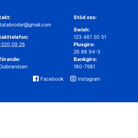
akt:
Stöd oss:
tatabroder@gmail.com
Swish:
akttelefon:
123 481 30 51
-320 09 28
Plusgiro:
26 88 94-3
förande:
Bankgiro:
Gulbrandsen
180-7981
Facebook
Instagram