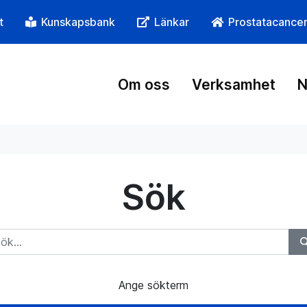
t
Kunskapsbank
Länkar
Prostatacance
Om oss
Verksamhet
N
Sök
Ange sökterm